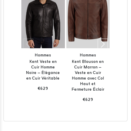
Hommes
Hommes
Ho
Kent Veste en
Kent Blouson en
Kent B
Cuir Homme
Cuir Marron –
Daim
Noire – Élégance
Veste en Cuir
Chocola
en Cuir Véritable
Homme avec Col
en Da
Haut et
€629
€
Fermeture Éclair
€629