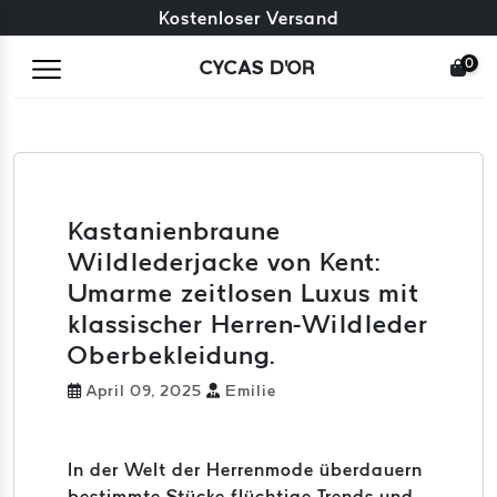
Kostenloser Umtausch + kostenlose Rücksendungen
Kostenloser Versand
0
CYCAS D'OR
Kastanienbraune
Wildlederjacke von Kent:
Umarme zeitlosen Luxus mit
klassischer Herren-Wildleder
Oberbekleidung.
April 09, 2025
Emilie
In der Welt der Herrenmode überdauern
bestimmte Stücke flüchtige Trends und