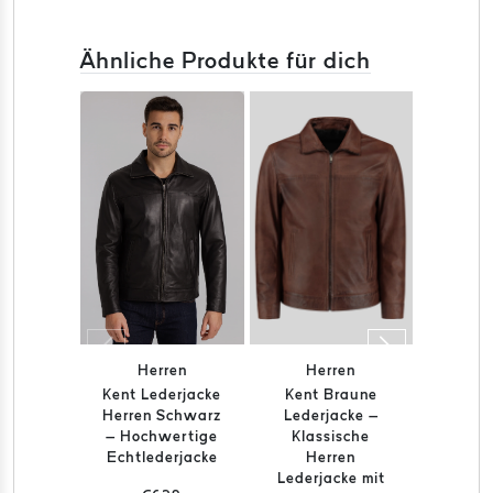
Ähnliche Produkte für dich
Herren
Herren
He
Kent Lederjacke
Kent Braune
K
Herren Schwarz
Lederjacke –
Wildle
– Hochwertige
Klassische
Schoko
Echtlederjacke
Herren
un – He
Lederjacke mit
aus 