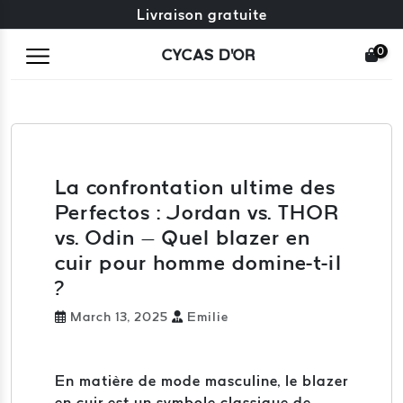
Échange gratuit + retours gratuits
Livraison gratuite
0
CYCAS D'OR
La confrontation ultime des
Perfectos : Jordan vs. THOR
vs. Odin – Quel blazer en
cuir pour homme domine-t-il
?
March 13, 2025
Emilie
En matière de mode masculine, le blazer
en cuir est un symbole classique de