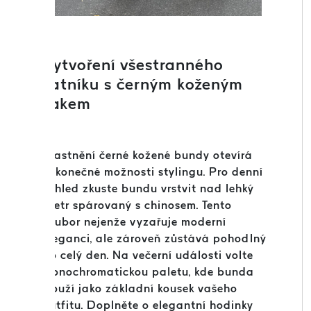
Vytvoření všestranného
šatníku s černým koženým
sakem
Vlastnění černé kožené bundy otevírá
nekonečné možnosti stylingu. Pro denní
vzhled zkuste bundu vrstvit nad lehký
svetr spárovaný s chinosem. Tento
soubor nejenže vyzařuje moderní
eleganci, ale zároveň zůstává pohodlný
po celý den. Na večerní události volte
monochromatickou paletu, kde bunda
slouží jako základní kousek vašeho
outfitu. Doplněte o elegantní hodinky