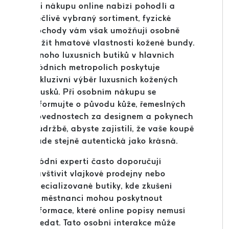
Při nákupu online nabízí pohodlí a
pečlivě vybraný sortiment, fyzické
obchody vám však umožňují osobně
zažít hmatové vlastnosti kožené bundy.
Mnoho luxusních butiků v hlavních
módních metropolích poskytuje
exkluzivní výběr luxusních kožených
kousků. Při osobním nákupu se
informujte o původu kůže, řemeslných
dovednostech za designem a pokynech
k údržbě, abyste zajistili, že vaše koupě
bude stejně autentická jako krásná.
Módní experti často doporučují
navštívit vlajkové prodejny nebo
specializované butiky, kde zkušení
zaměstnanci mohou poskytnout
informace, které online popisy nemusí
předat. Tato osobní interakce může