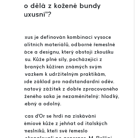
Co dělá z kožené bundy
„luxusní“?
Luxus je definován kombinací vysoce
kvalitních materiálů, odborné řemeslné
práce a designu, který obstojí zkoušku
času. Kůže plné síly, pocházející z
vybraných kůžíren známých svým
závazkem k udržitelným praktikám,
klade základ pro nadstandardní oděv.
Hmatový zážitek z dobře zpracovaného
koženého saka je nezaměnitelný: hladký,
ohebný a odolný.
Cycas d'Or se hrdí na získávání
prémiové kůže z jehňat od italských
řemeslníků, kteří své řemeslo