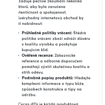
vyžaduje pečlivé zkoumání několika
faktorů, aby byla zaručena
autentičnost a spokojenost.
Důvěryhodný internetový obchod by
měl nabídnout:
Průhledné politiky vrácení:
Štědrá
politika vrácení zboží odráží důvěru
v kvalitu výrobku a poskytuje
kupujícím klid.
Ověřené recenze:
Zákaznické
reference a odborné doporučení
pomáhají zjistit skutečnou kvalitu a
střih oděvu.
Podrobné popisy produktů:
Hledejte
komplexní informace o typu kůže,
způsobech konstrukce a tipy na
údržbu.
V Cycas d'Or je každá produktová