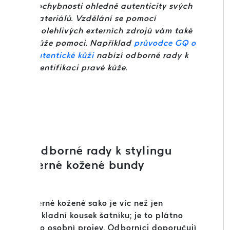
pochybnosti ohledně autenticity svých
materiálů. Vzdělání se pomocí
spolehlivých externích zdrojů vám také
může pomoci. Například
průvodce GQ o
autentické kůži
nabízí odborné rady k
identifikaci pravé kůže.
Odborné rady k stylingu
černé kožené bundy
Černé kožené sako je víc než jen
základní kousek šatníku; je to plátno
pro osobní projev. Odborníci doporučují