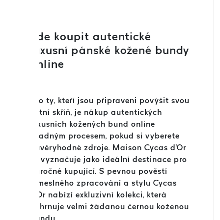
Kde koupit autentické
luxusní pánské kožené bundy
online
Pro ty, kteří jsou připraveni povýšit svou
šatní skříň, je nákup autentických
luxusních kožených bund online
snadným procesem, pokud si vyberete
důvěryhodné zdroje. Maison Cycas d'Or
se vyznačuje jako ideální destinace pro
náročné kupující. S pevnou pověstí
řemeslného zpracování a stylu Cycas
d'Or nabízí exkluzivní kolekci, která
zahrnuje velmi žádanou černou koženou
bundu.