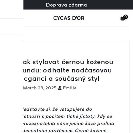
Zdarma výměna + zdarma vrácení
Zákaznická podpora 24/7
Doprava zdarma
×
0
CYCAS D'OR
Jak stylovat černou koženou
bundu: odhalte nadčasovou
eleganci a současný styl
March 23, 2025
Emilie
Představte si, že vstupujete do
místnosti s pocitem tiché jistoty, kdy se
nerozeznatelná vůně jemné kůže prolíná
s decentním parfémem. Černé kožené