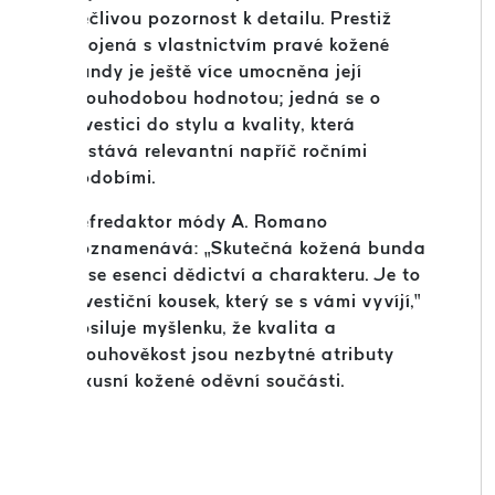
pečlivou pozornost k detailu. Prestiž
spojená s vlastnictvím pravé kožené
bundy je ještě více umocněna její
dlouhodobou hodnotou; jedná se o
investici do stylu a kvality, která
zůstává relevantní napříč ročními
obdobími.
Šéfredaktor módy A. Romano
poznamenává: „Skutečná kožená bunda
nese esenci dědictví a charakteru. Je to
investiční kousek, který se s vámi vyvíjí,“
posiluje myšlenku, že kvalita a
dlouhověkost jsou nezbytné atributy
luxusní kožené oděvní součásti.