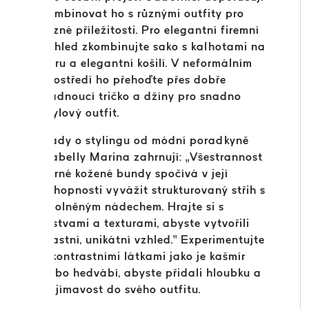
kombinovat ho s různými outfity pro
různé příležitosti. Pro elegantní firemní
vzhled zkombinujte sako s kalhotami na
míru a elegantní košilí. V neformálním
prostředí ho přehoďte přes dobře
padnoucí tričko a džíny pro snadno
stylový outfit.
Rady o stylingu od módní poradkyně
Isabelly Marina zahrnují: „Všestrannost
černé kožené bundy spočívá v její
schopnosti vyvážit strukturovaný střih s
uvolněným nádechem. Hrajte si s
vrstvami a texturami, abyste vytvořili
vlastní, unikátní vzhled.“ Experimentujte
s kontrastními látkami jako je kašmír
nebo hedvábí, abyste přidali hloubku a
zajímavost do svého outfitu.