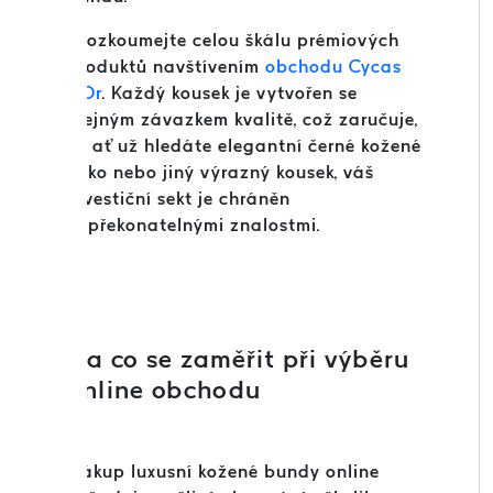
Prozkoumejte celou škálu prémiových
produktů navštívením
obchodu Cycas
d'Or
. Každý kousek je vytvořen se
stejným závazkem kvalitě, což zaručuje,
že ať už hledáte elegantní černé kožené
sako nebo jiný výrazný kousek, váš
investiční sekt je chráněn
nepřekonatelnými znalostmi.
Na co se zaměřit při výběru
online obchodu
Nákup luxusní kožené bundy online