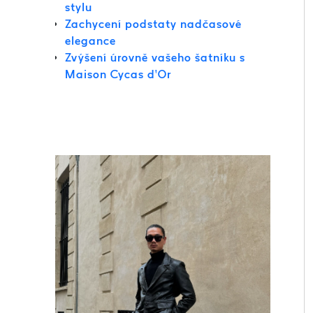
stylu
Zachycení podstaty nadčasové
elegance
Zvýšení úrovně vašeho šatníku s
Maison Cycas d’Or