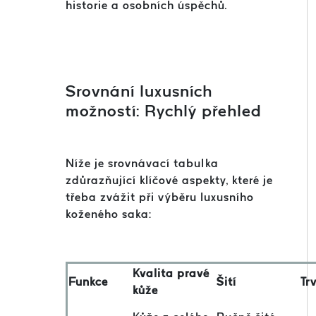
historie a osobních úspěchů.
Srovnání luxusních
možností: Rychlý přehled
Níže je srovnávací tabulka
zdůrazňující klíčové aspekty, které je
třeba zvážit při výběru luxusního
koženého saka:
Kvalita pravé
Funkce
Šití
Tr
kůže