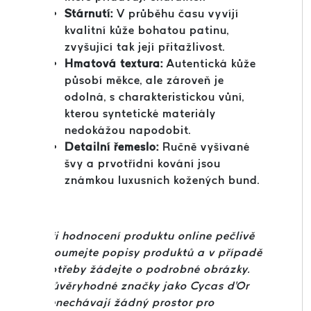
Stárnutí:
V průběhu času vyvíjí
kvalitní kůže bohatou patinu,
zvyšující tak její přitažlivost.
Hmatová textura:
Autentická kůže
působí měkce, ale zároveň je
odolná, s charakteristickou vůní,
kterou syntetické materiály
nedokážou napodobit.
Detailní řemeslo:
Ručně vyšívané
švy a prvotřídní kování jsou
známkou luxusních kožených bund.
Při hodnocení produktu online pečlivě
zkoumejte popisy produktů a v případě
potřeby žádejte o podrobné obrázky.
Důvěryhodné značky jako Cycas d'Or
nenechávají žádný prostor pro