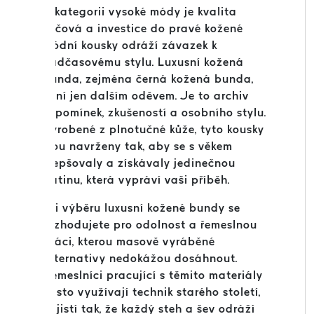
V kategorii vysoké módy je kvalita
klíčová a investice do pravé kožené
módní kousky odráží závazek k
nadčasovému stylu. Luxusní kožená
bunda, zejména černá kožená bunda,
není jen dalším oděvem. Je to archiv
vzpomínek, zkušeností a osobního stylu.
Vyrobené z plnotučné kůže, tyto kousky
jsou navrženy tak, aby se s věkem
zlepšovaly a získávaly jedinečnou
patinu, která vypráví vaši příběh.
Při výběru luxusní kožené bundy se
rozhodujete pro odolnost a řemeslnou
práci, kterou masově vyráběné
alternativy nedokážou dosáhnout.
Řemeslníci pracující s těmito materiály
často využívají technik starého století,
zajistí tak, že každý steh a šev odráží