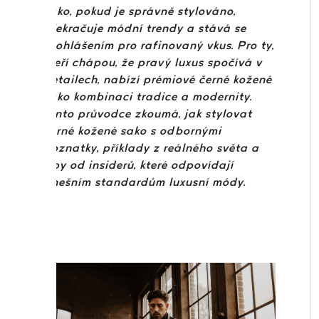
sako, pokud je správně stylováno,
překračuje módní trendy a stává se
prohlášením pro rafinovaný vkus. Pro ty,
kteří chápou, že pravý luxus spočívá v
detailech, nabízí prémiové černé kožené
sako kombinaci tradice a modernity.
Tento průvodce zkoumá, jak stylovat
černé kožené sako s odbornými
poznatky, příklady z reálného světa a
tipy od insiderů, které odpovídají
dnešním standardům luxusní módy.