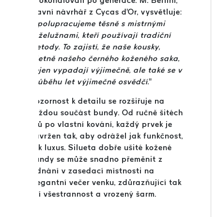
zdokonalovali po generace. M. Bellini,
hlavní návrhář z Cycas d'Or, vysvětluje:
"
Spolupracujeme těsně s mistrnými
koželužnami, kteří používají tradiční
metody. To zajistí, že naše kousky,
včetně našeho černého koženého saka,
nejen vypadají výjimečně, ale také se v
průběhu let výjimečně osvědčí.
"
Pozornost k detailu se rozšiřuje na
každou součást bundy. Od ručně šitéch
švů po vlastní kování, každý prvek je
navržen tak, aby odrážel jak funkčnost,
tak luxus. Silueta dobře ušité kožené
bundy se může snadno přeměnit z
jednání v zasedací místnosti na
elegantní večer venku, zdůrazňující tak
její všestrannost a vrozený šarm.