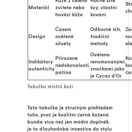
Kůže z celého
Ručně šité
St
Materiál
zvířete nebo
švy, vlastní
ch
hovězí kůže
kování
Časem
Odborné šití,
Za
Design
ověřené
tradiční
sv
siluety
metody
el
Ověřeno
Přirozené
Ko
Indikátory
renomovanými
nedokonalosti,
kv
autenticity
značkami jako
patina
ča
je Cycas d’Or
Tabulka mistrů koží
Tato tabulka je stručným přehledem
toho, proč je kvalitní černá kožená
bunda více než jen módní doplněk,
je to dlouhodobá investice do stylu