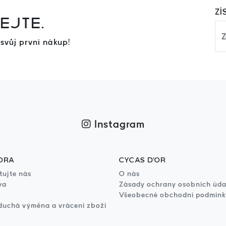
ZÍ
EJTE.
 svůj první nákup!
Instagram
ORA
CYCAS D'OR
tujte nás
O nás
va
Zásady ochrany osobních úda
Všeobecné obchodní podmínk
uchá výměna a vrácení zboží