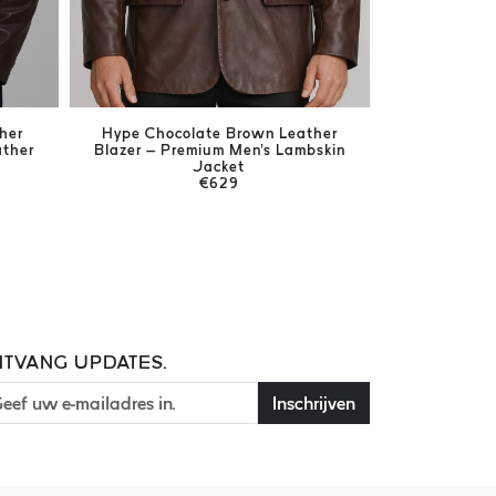
her
Hype Chocolate Brown Leather
Harrison Br
ather
Blazer – Premium Men's Lambskin
Men's Ge
Jacket
€629
TVANG UPDATES.
Inschrijven