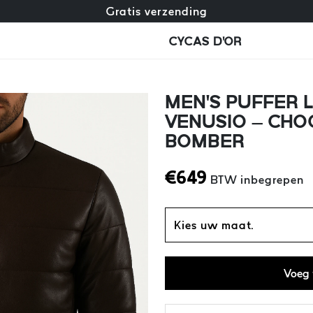
Gratis omruiling + gratis retourneren
Gratis verzending
CYCAS D'OR
MEN’S PUFFER L
VENUSIO – CHO
BOMBER
€
649
BTW inbegrepen
Kies uw maat.
Voeg 