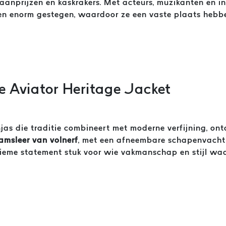
aanprijzen en kaskrakers. Met acteurs, muzikanten en i
sen enorm gestegen, waardoor ze een vaste plaats hebb
de Aviator Heritage Jacket
njas die traditie combineert met moderne verfijning, o
lamsleer van volnerf
, met een afneembare schapenvacht 
tieme statement stuk voor wie vakmanschap en stijl waa