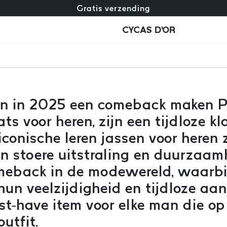
Gratis omruiling + gratis retourneren
Gratis verzending
CYCAS D'OR
n in 2025 een comeback maken Pi
s voor heren, zijn een tijdloze kla
conische leren jassen voor heren zi
 stoere uitstraling en duurzaam
meback in de modewereld, waarbij 
 hun veelzijdigheid en tijdloze aan
st-have item voor elke man die op
utfit.