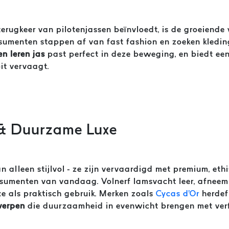
terugkeer van pilotenjassen beïnvloedt, is de groeiend
nsumenten stappen af van fast fashion en zoeken kledin
en leren jas
past perfect in deze beweging, en biedt ee
it vervaagt.
 & Duurzame Luxe
n alleen stijlvol - ze zijn vervaardigd met premium, et
onsumenten van vandaag. Volnerf lamsvacht leer, afneem
xe als praktisch gebruik. Merken zoals
Cycas d'Or
herdef
werpen
die duurzaamheid in evenwicht brengen met verf