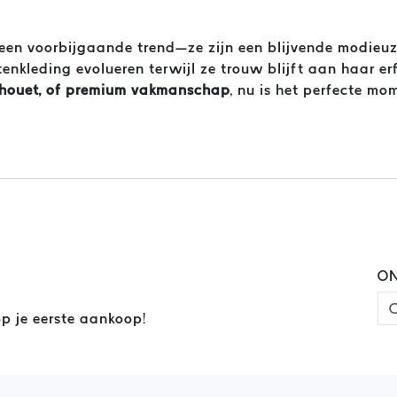
 een voorbijgaande trend—ze zijn een blijvende modieuze
tenkleding evolueren terwijl ze trouw blijft aan haar e
 silhouet, of premium vakmanschap
, nu is het perfecte m
ON
p je eerste aankoop!