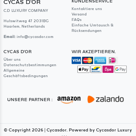
CYCAS D'OR
KUNDENSERVICE
Kontaktiere uns
C.D LUXURY COMPANY
Versand
FAQs
Hulswitweg 47 2031BG
Einfache Umtausch &
Haarlem, Netherlands
Rücksendungen
Email:
info@cycasdor.com
CYCAS D'OR
WIR AKZEPTIEREN.
Über uns
Datenschutzbestimmungen
Allgemeine
Geschäftsbedingungen
UNSERE PARTNER :
© Copyright
2026
| Cycasdor. Powered by Cycasdor Luxury