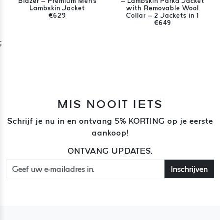
Blazer – Premium Men's
– Lambskin Parka Jacket
Lambskin Jacket
with Removable Wool
€629
Collar – 2 Jackets in 1
€649
;
MIS NOOIT IETS
Schrijf je nu in en ontvang 5% KORTING op je eerste
aankoop!
ONTVANG UPDATES.
Inschrijven